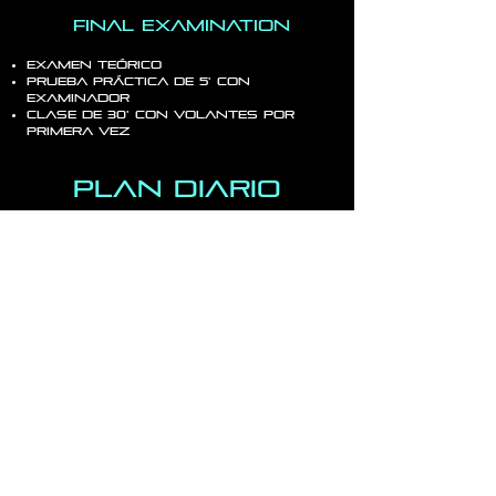
final examination
Examen teórico
Prueba práctica de 5' con
examinador
Clase de 30' con volantes por
primera vez
Plan diario
1 hora
4 sesiones
Entradas
tiempo de
de 15'
de 5x3' o
tunel
3x5'