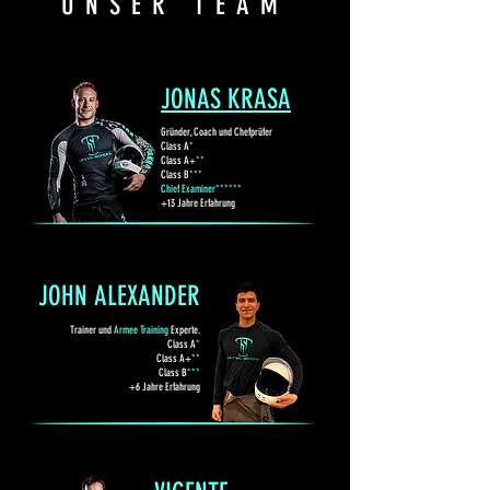
UNSER TEAM
JONAS KRASA
Gründer, Coach und Chefprüfer
Class A
*
Class A+
**
Class B
***
Chief Examiner
*****
*
+13 Jahre Erfahrung
JOHN ALEXANDER
Trainer und
Armee Training
Experte.
Class A
*
Class A+
**
Class B
***
+6 Jahre Erfahrung