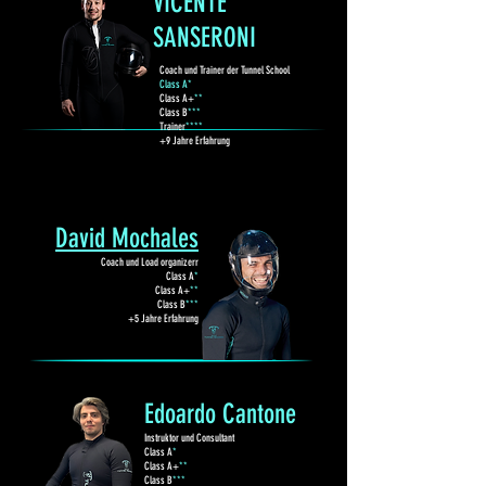
VICENTE
SANSERONI
Coach und Trainer der Tunnel School
Class A*
Class A+
**
Class B
***
Trainer
****
+9 Jahre Erfahrung
David Mochales
Coach und Load organizerr
Class A
*
Class A+
**
Class B
***
+5 Jahre Erfahrung
Edoardo Cantone
Instruktor und
Consultant
Class A
*
Class A+
**
Class B
***