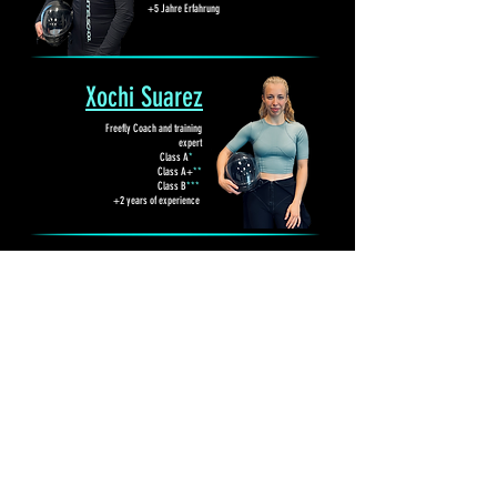
+5 Jahre Erfahrung
Xochi Suarez
Freefly Coach and training
expert
Class A
*
Class A+
**
Class B
***
+2 years of experience
KONTAKTIERE
UNS
INFO@TUNNELSCHOOL.COM
+420 739 021 547